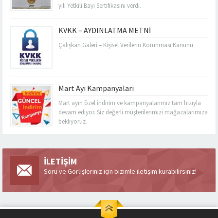
yılı Yetkili Bayi Sertifikasını verdi.
KVKK – AYDINLATMA METNİ
Çalışkan Galeri – Kişisel Verilerin Korunması Kanunu
Mart Ayı Kampanyaları
Mart ayın özel indirim ve kampanyalarımız tam hızıyla
devam ediyor. Siz değerli müşterilerimizi mağazalarımıza
bekliyoruz.
İLETİŞİM
Soru ve Görüşleriniz için bizimle iletişim kurabilirsiniz!