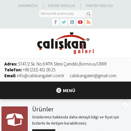
HAKKIMIZDA
ONLINE KATALOG
TANITIM VIDEOSU
Adres:
5747/2 Sk. No:6 MTK Sitesi Çamdibi,Bornova/İZMİR
Telefon:
+90 (232) 431 00 25
Email:
info@caliskangaleri.com.tr
caliskangaleri@gmail.com
MENÜ
Ürünler
Ürünlerimiz hakkında daha detaylı bilgi ve fiyat için
bizlerle ile iletişim kurabilirsiniz.